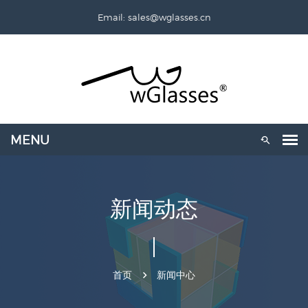
Email: sales@wglasses.cn
新闻动态
首页
新闻中心