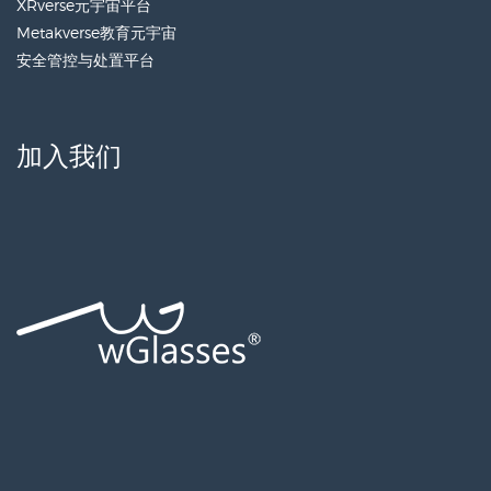
XRverse元宇宙平台
Metakverse教育元宇宙
安全管控与处置平台
加入我们