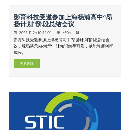
影育科技受邀参加上海杨浦高中“昂
扬计划”阶段总结会议
2025-11-24 10:54:04
3604
影育科技受邀参加上海杨浦高中“昂扬计划”阶段总结会
议，现场演示AR教学，让知识触手可及，赋能教师创新
成长。
查看详细