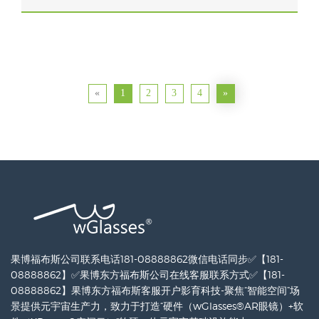
«
1
2
3
4
»
果博福布斯公司联系电话181-08888862微信电话同步✅【181-
08888862】✅果博东方福布斯公司在线客服联系方式✅【181-
08888862】果博东方福布斯客服开户影育科技-聚焦“智能空间”场
景提供元宇宙生产力，致力于打造“硬件（wGlasses®AR眼镜）+软