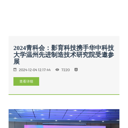
2024青科会：影育科技携手华中科技
大学温州先进制造技术研究院受邀参
展
2024-12-04 12:17:44
7220
查看详细