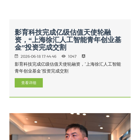
影育科技完成亿级估值天使轮融
资，“上海徐汇人工智能青年创业基
金”投资完成交割
2026-06-18 17:44:46
1047
影育科技完成亿级估值天使轮融资，“上海徐汇人工智能
青年创业基金”投资完成交割
查看详细