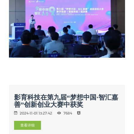
影育科技在第九届“梦想中国·智汇嘉
善”创新创业大赛中获奖
2024-11-01 13:27:42
7684
查看详细